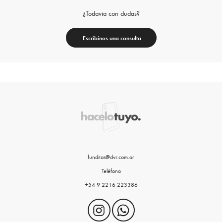
¿Todavia con dudas?
Escribinos una consulta
funditas@dvr.com.ar
Teléfono
+54 9 2216 223386