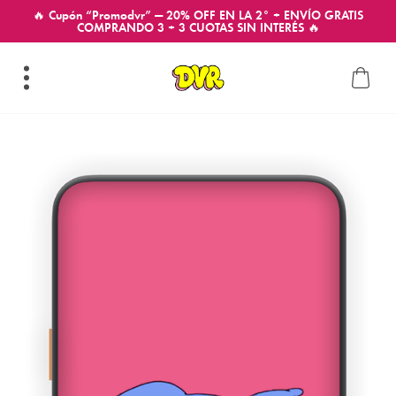
🔥 Cupón “Promodvr” — 20% OFF EN LA 2° + ENVÍO GRATIS
COMPRANDO 3 + 3 CUOTAS SIN INTERÉS 🔥