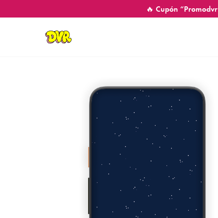
🔥 Cupón “Promodvr