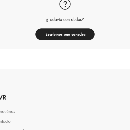
¿Todavia con dudas?
Escribinos una consulta
VR
nocénos
ntacto