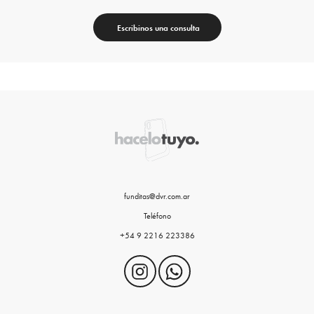
Escribinos una consulta
funditas@dvr.com.ar
Teléfono
+54 9 2216 223386