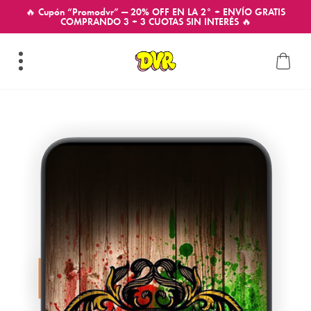
🔥 Cupón “Promodvr” — 20% OFF EN LA 2° + ENVÍO GRATIS
COMPRANDO 3 + 3 CUOTAS SIN INTERÉS 🔥