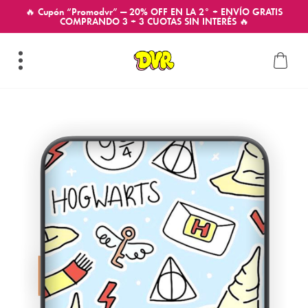
🔥 Cupón “Promodvr” — 20% OFF EN LA 2° + ENVÍO GRATIS
COMPRANDO 3 + 3 CUOTAS SIN INTERÉS 🔥