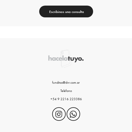
Escribinos una consulta
funditas@dvr.com.ar
Teléfono
+54 9 2216 223386