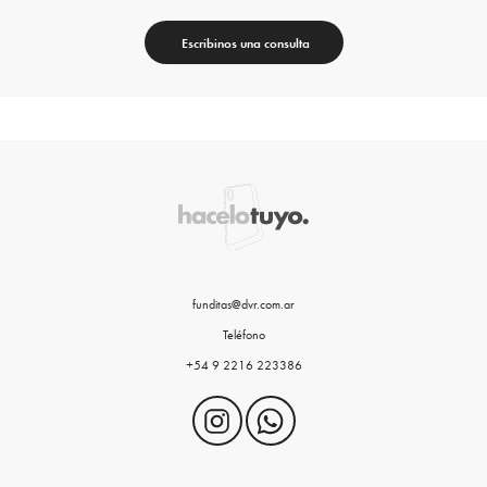
Escribinos una consulta
funditas@dvr.com.ar
Teléfono
+54 9 2216 223386