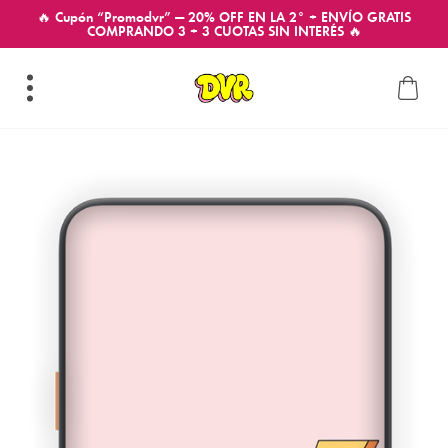
🔥 Cupón “Promodvr” — 20% OFF EN LA 2° + ENVÍO GRATIS
COMPRANDO 3 + 3 CUOTAS SIN INTERÉS 🔥