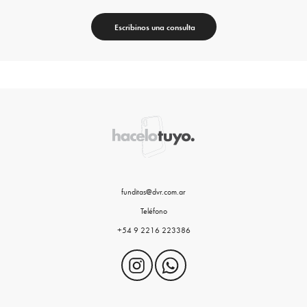
Escribinos una consulta
funditas@dvr.com.ar
Teléfono
+54 9 2216 223386