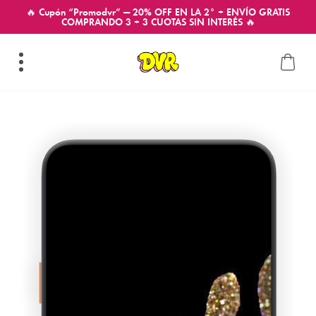
🔥 Cupón “Promodvr” — 20% OFF EN LA 2° + ENVÍO GRATIS
COMPRANDO 3 + 3 CUOTAS SIN INTERÉS 🔥