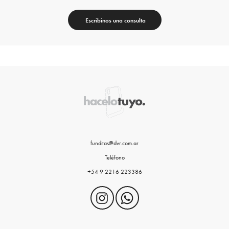
Escribinos una consulta
funditas@dvr.com.ar
Teléfono
+54 9 2216 223386