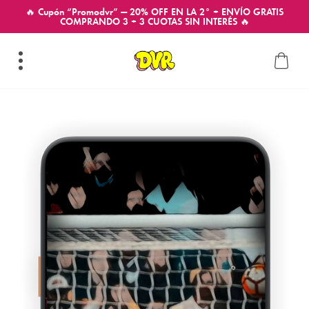
🔥 Cupón “Promodvr” — 20% OFF EN LA 2° + ENVÍO GRATIS
COMPRANDO 3 + 3 CUOTAS SIN INTERÉS 🔥