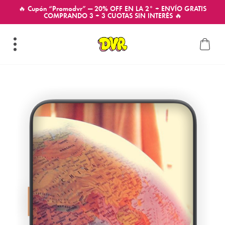
🔥 Cupón “Promodvr” — 20% OFF EN LA 2° + ENVÍO GRATIS
COMPRANDO 3 + 3 CUOTAS SIN INTERÉS 🔥