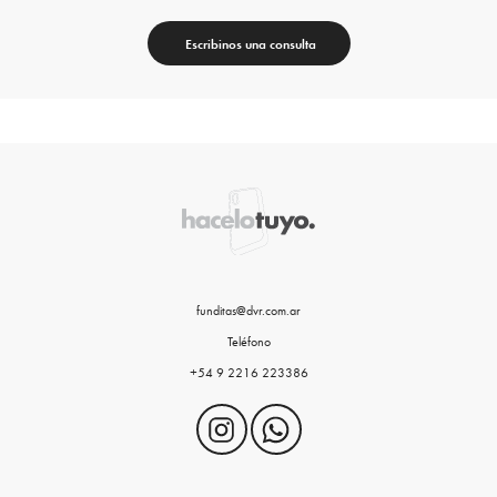
Escribinos una consulta
funditas@dvr.com.ar
Teléfono
+54 9 2216 223386