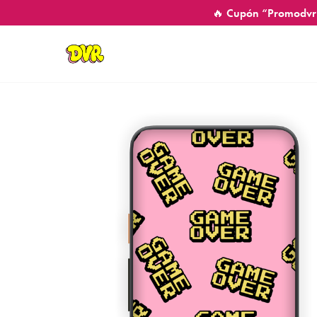
🔥 Cupón “Promodvr