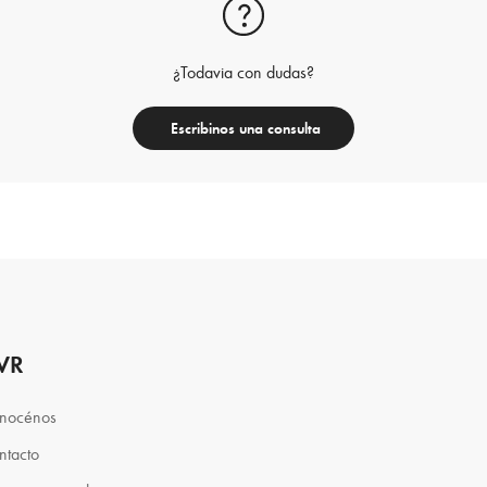
¿Todavia con dudas?
Escribinos una consulta
VR
nocénos
ntacto