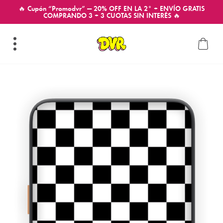
🔥 Cupón “Promodvr” — 20% OFF EN LA 2° + ENVÍO GRATIS
COMPRANDO 3 + 3 CUOTAS SIN INTERÉS 🔥