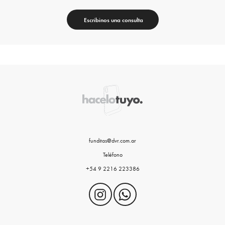
Escribinos una consulta
funditas@dvr.com.ar
Teléfono
+54 9 2216 223386