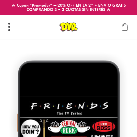
🔥 Cupón “Promodvr” — 20% OFF EN LA 2° + ENVÍO GRATIS
COMPRANDO 3 + 3 CUOTAS SIN INTERÉS 🔥