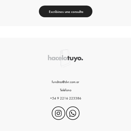
Escribinos una consulta
funditas@dvr.com.ar
Teléfono
+54 9 2216 223386