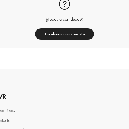
¿Todavia con dudas?
Escribinos una consulta
VR
nocénos
ntacto