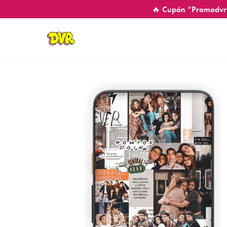
🔥 Cupón “Promodvr