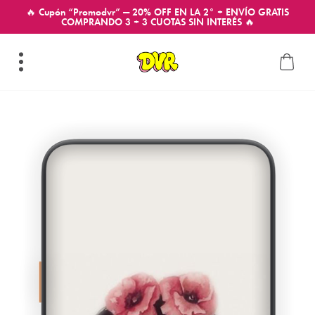
🔥 Cupón “Promodvr” — 20% OFF EN LA 2° + ENVÍO GRATIS
COMPRANDO 3 + 3 CUOTAS SIN INTERÉS 🔥