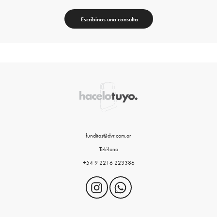
Escribinos una consulta
funditas@dvr.com.ar
Teléfono
+54 9 2216 223386