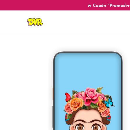
🔥 Cupón “Promodvr