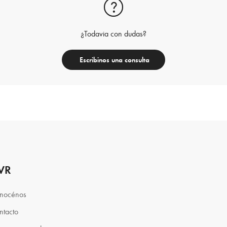
¿Todavia con dudas?
Escribinos una consulta
VR
nocénos
ntacto