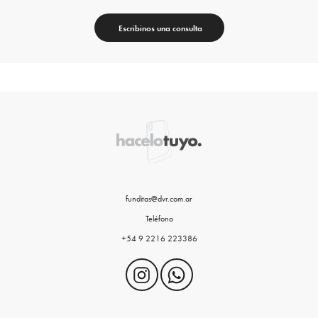
Escribinos una consulta
funditas@dvr.com.ar
Teléfono
+54 9 2216 223386