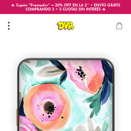
🔥 Cupón “Promodvr” — 20% OFF EN LA 2° + ENVÍO GRATIS
COMPRANDO 3 + 3 CUOTAS SIN INTERÉS 🔥