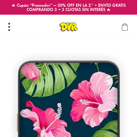
🔥 Cupón “Promodvr” — 20% OFF EN LA 2° + ENVÍO GRATIS
COMPRANDO 3 + 3 CUOTAS SIN INTERÉS 🔥