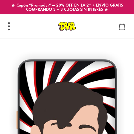
🔥 Cupón “Promodvr” — 20% OFF EN LA 2° + ENVÍO GRATIS
COMPRANDO 3 + 3 CUOTAS SIN INTERÉS 🔥