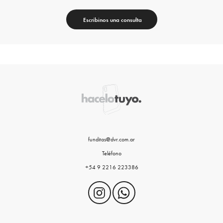
Escribinos una consulta
funditas@dvr.com.ar
Teléfono
+54 9 2216 223386