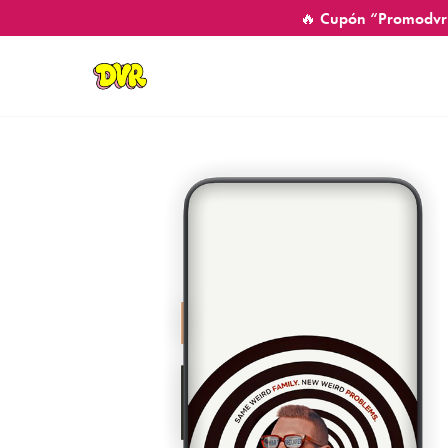
🔥 Cupón “Promodvr