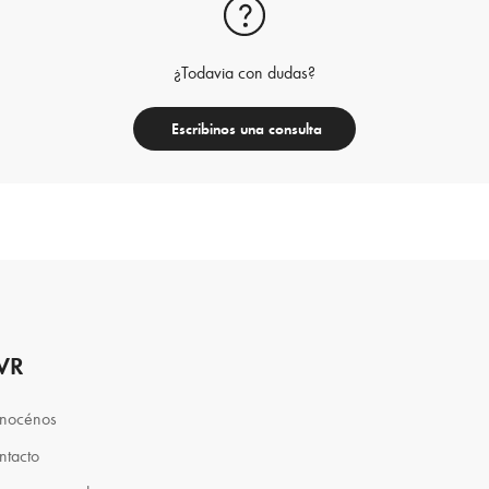
¿Todavia con dudas?
Escribinos una consulta
VR
nocénos
ntacto