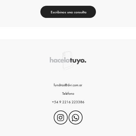
Escribinos una consulta
funditas@dvr.com.ar
Teléfono
+54 9 2216 223386