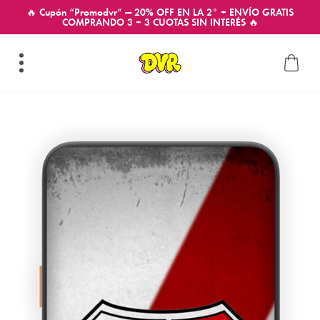
🔥 Cupón “Promodvr” — 20% OFF EN LA 2° + ENVÍO GRATIS
COMPRANDO 3 + 3 CUOTAS SIN INTERÉS 🔥