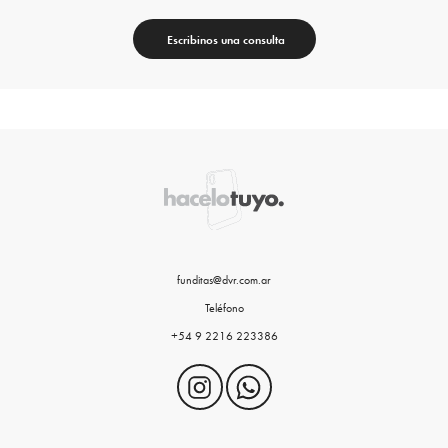
Escribinos una consulta
funditas@dvr.com.ar
Teléfono
+54 9 2216 223386