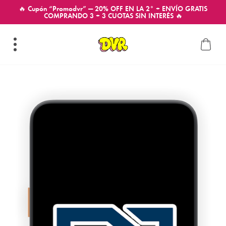
🔥 Cupón “Promodvr” — 20% OFF EN LA 2° + ENVÍO GRATIS
COMPRANDO 3 + 3 CUOTAS SIN INTERÉS 🔥