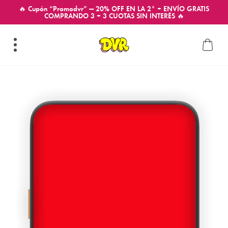
🔥 Cupón “Promodvr” — 20% OFF EN LA 2° + ENVÍO GRATIS
COMPRANDO 3 + 3 CUOTAS SIN INTERÉS 🔥