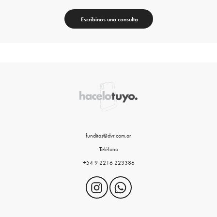
Escribinos una consulta
funditas@dvr.com.ar
Teléfono
+54 9 2216 223386