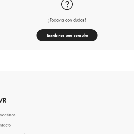
¿Todavia con dudas?
Escribinos una consulta
VR
nocénos
ntacto