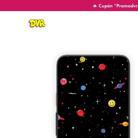
🔥 Cupón “Promodvr