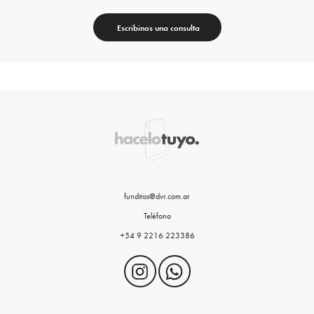
Escribinos una consulta
funditas@dvr.com.ar
Teléfono
+54 9 2216 223386