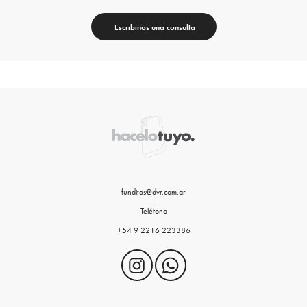
Escribinos una consulta
funditas@dvr.com.ar
Teléfono
+54 9 2216 223386