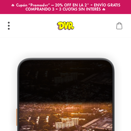
🔥 Cupón “Promodvr” — 20% OFF EN LA 2° + ENVÍO GRATIS
COMPRANDO 3 + 3 CUOTAS SIN INTERÉS 🔥