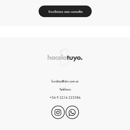
Escribinos una consulta
funditas@dvr.com.ar
Teléfono
+54 9 2216 223386