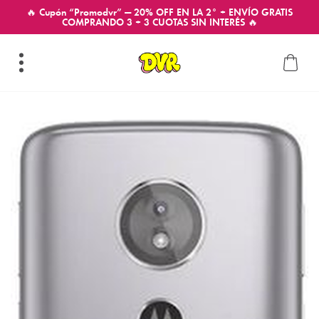
🔥 Cupón “Promodvr” — 20% OFF EN LA 2° + ENVÍO GRATIS
COMPRANDO 3 + 3 CUOTAS SIN INTERÉS 🔥