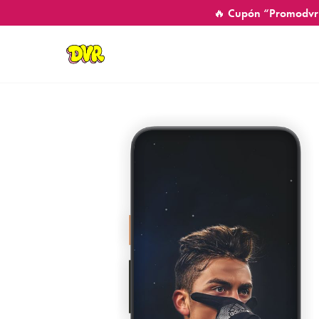
🔥 Cupón “Promodvr