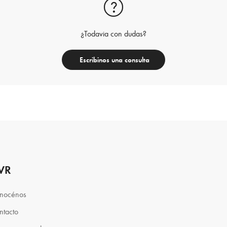
¿Todavia con dudas?
Escribinos una consulta
VR
nocénos
ntacto