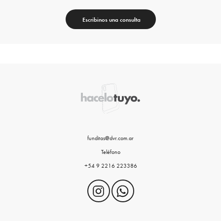
Escribinos una consulta
funditas@dvr.com.ar
Teléfono
+54 9 2216 223386