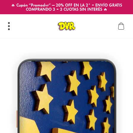
🔥 Cupón “Promodvr” — 20% OFF EN LA 2° + ENVÍO GRATIS
COMPRANDO 3 + 3 CUOTAS SIN INTERÉS 🔥