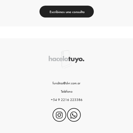
Escribinos una consulta
funditas@dvr.com.ar
Teléfono
+54 9 2216 223386