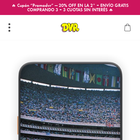
🔥 Cupón “Promodvr” — 20% OFF EN LA 2° + ENVÍO GRATIS
COMPRANDO 3 + 3 CUOTAS SIN INTERÉS 🔥