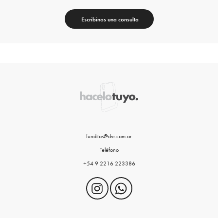
Escribinos una consulta
funditas@dvr.com.ar
Teléfono
+54 9 2216 223386