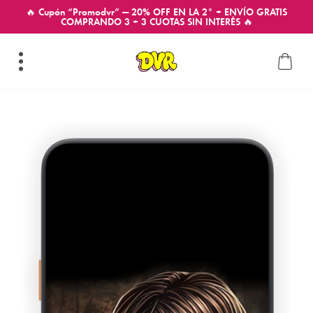
🔥 Cupón “Promodvr” — 20% OFF EN LA 2° + ENVÍO GRATIS
COMPRANDO 3 + 3 CUOTAS SIN INTERÉS 🔥