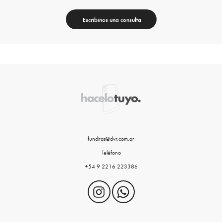
Escribinos una consulta
funditas@dvr.com.ar
Teléfono
+54 9 2216 223386