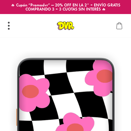
🔥 Cupón “Promodvr” — 20% OFF EN LA 2° + ENVÍO GRATIS
COMPRANDO 3 + 3 CUOTAS SIN INTERÉS 🔥