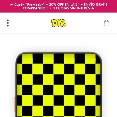
🔥 Cupón “Promodvr” — 20% OFF EN LA 2° + ENVÍO GRATIS
COMPRANDO 3 + 3 CUOTAS SIN INTERÉS 🔥