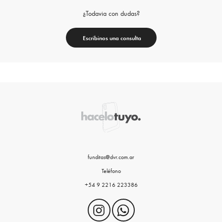
¿Todavia con dudas?
Escribinos una consulta
funditas@dvr.com.ar
Teléfono
+54 9 2216 223386