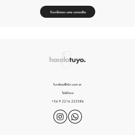
Escribinos una consulta
funditas@dvr.com.ar
Teléfono
+54 9 2216 223386