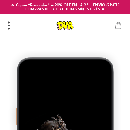
🔥 Cupón “Promodvr” — 20% OFF EN LA 2° + ENVÍO GRATIS
COMPRANDO 3 + 3 CUOTAS SIN INTERÉS 🔥