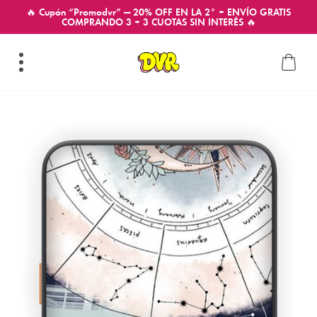
🔥 Cupón “Promodvr” — 20% OFF EN LA 2° + ENVÍO GRATIS
COMPRANDO 3 + 3 CUOTAS SIN INTERÉS 🔥