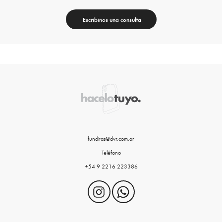
Escribinos una consulta
funditas@dvr.com.ar
Teléfono
+54 9 2216 223386