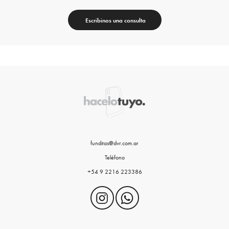
Escribinos una consulta
funditas@dvr.com.ar
Teléfono
+54 9 2216 223386