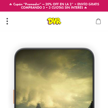
🔥 Cupón “Promodvr” — 20% OFF EN LA 2° + ENVÍO GRATIS
COMPRANDO 3 + 3 CUOTAS SIN INTERÉS 🔥