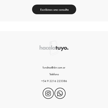
Escribinos una consulta
funditas@dvr.com.ar
Teléfono
+54 9 2216 223386