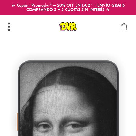
🔥 Cupón “Promodvr” — 20% OFF EN LA 2° + ENVÍO GRATIS
COMPRANDO 3 + 3 CUOTAS SIN INTERÉS 🔥