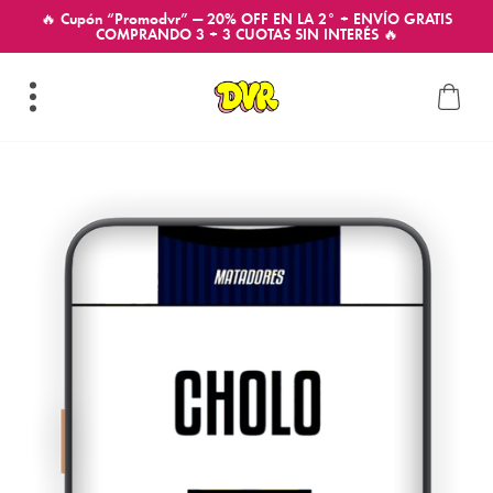
🔥 Cupón “Promodvr” — 20% OFF EN LA 2° + ENVÍO GRATIS
COMPRANDO 3 + 3 CUOTAS SIN INTERÉS 🔥