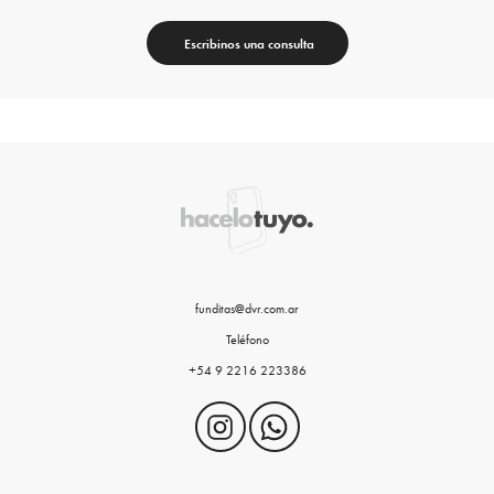
Escribinos una consulta
funditas@dvr.com.ar
Teléfono
+54 9 2216 223386