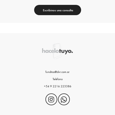
Escribinos una consulta
funditas@dvr.com.ar
Teléfono
+54 9 2216 223386