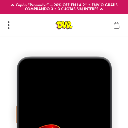
🔥 Cupón “Promodvr” — 20% OFF EN LA 2° + ENVÍO GRATIS
COMPRANDO 3 + 3 CUOTAS SIN INTERÉS 🔥