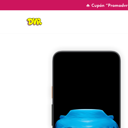
🔥 Cupón “Promodvr