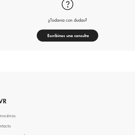
¿Todavia con dudas?
Escribinos una consulta
VR
nocénos
ntacto