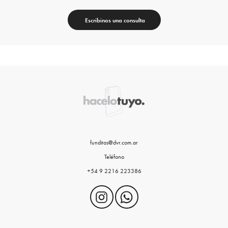
Escribinos una consulta
funditas@dvr.com.ar
Teléfono
+54 9 2216 223386