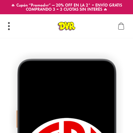
🔥 Cupón “Promodvr” — 20% OFF EN LA 2° + ENVÍO GRATIS
COMPRANDO 3 + 3 CUOTAS SIN INTERÉS 🔥