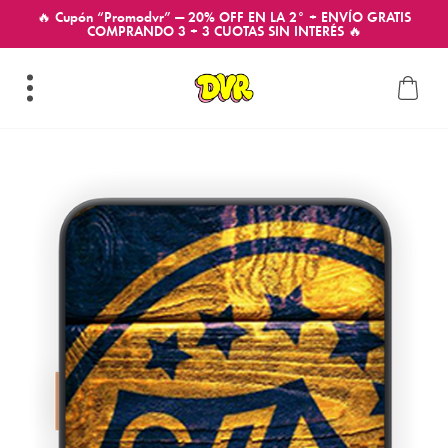
🔥 Cupón “Promodvr” — 20% OFF EN LA 2° + ENVÍO GRATIS
COMPRANDO 3 + 3 CUOTAS SIN INTERÉS 🔥