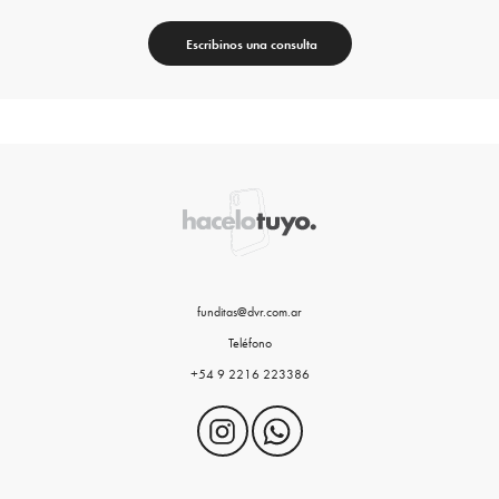
Escribinos una consulta
funditas@dvr.com.ar
Teléfono
+54 9 2216 223386