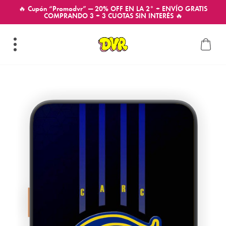
🔥 Cupón “Promodvr” — 20% OFF EN LA 2° + ENVÍO GRATIS
COMPRANDO 3 + 3 CUOTAS SIN INTERÉS 🔥