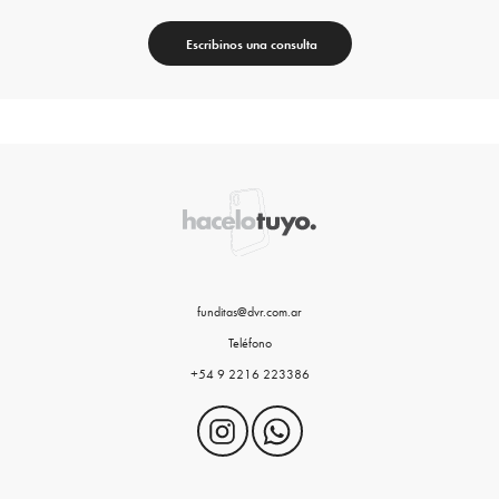
Escribinos una consulta
funditas@dvr.com.ar
Teléfono
+54 9 2216 223386