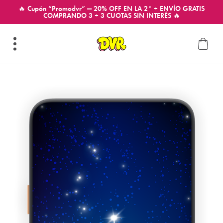
🔥 Cupón “Promodvr” — 20% OFF EN LA 2° + ENVÍO GRATIS
COMPRANDO 3 + 3 CUOTAS SIN INTERÉS 🔥