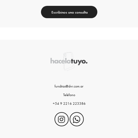
Escribinos una consulta
funditas@dvr.com.ar
Teléfono
+54 9 2216 223386