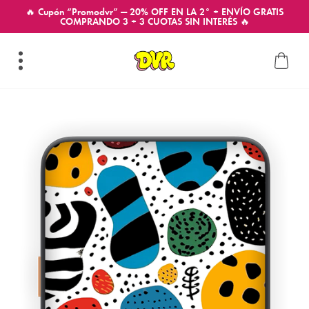
🔥 Cupón “Promodvr” — 20% OFF EN LA 2° + ENVÍO GRATIS
COMPRANDO 3 + 3 CUOTAS SIN INTERÉS 🔥