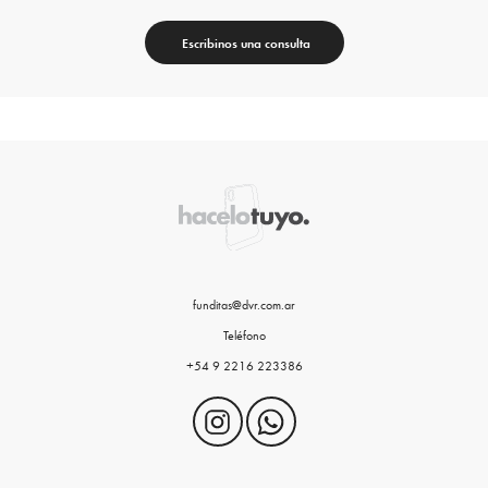
Escribinos una consulta
funditas@dvr.com.ar
Teléfono
+54 9 2216 223386