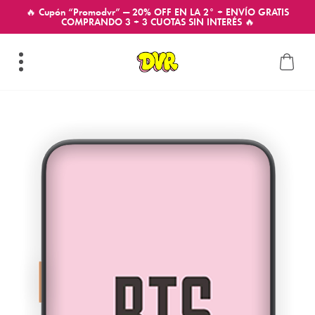
🔥 Cupón “Promodvr” — 20% OFF EN LA 2° + ENVÍO GRATIS
COMPRANDO 3 + 3 CUOTAS SIN INTERÉS 🔥