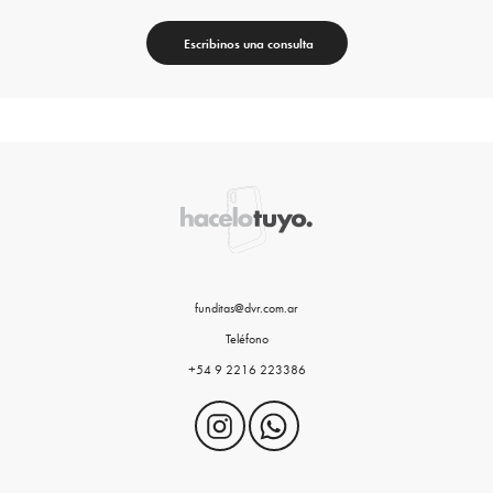
Escribinos una consulta
funditas@dvr.com.ar
Teléfono
+54 9 2216 223386