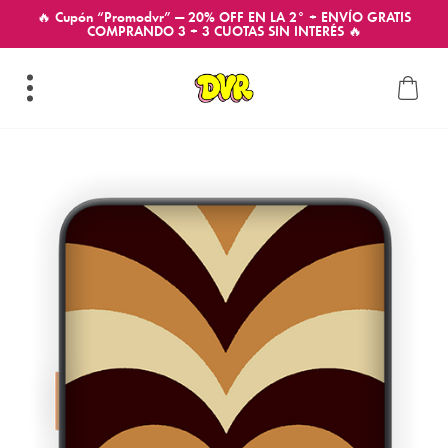
🔥 Cupón “Promodvr” — 20% OFF EN LA 2° + ENVÍO GRATIS
COMPRANDO 3 + 3 CUOTAS SIN INTERÉS 🔥