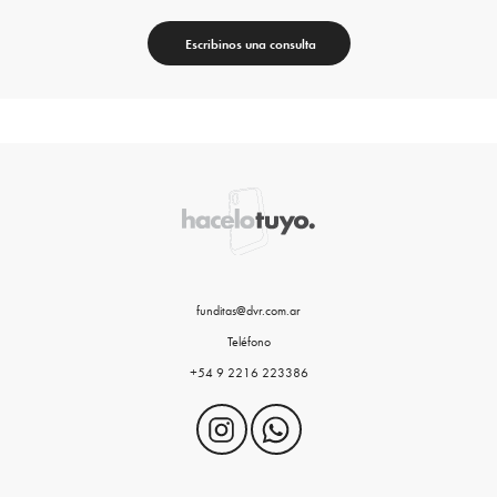
Escribinos una consulta
funditas@dvr.com.ar
Teléfono
+54 9 2216 223386