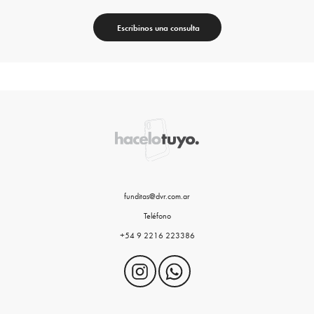
Escribinos una consulta
funditas@dvr.com.ar
Teléfono
+54 9 2216 223386