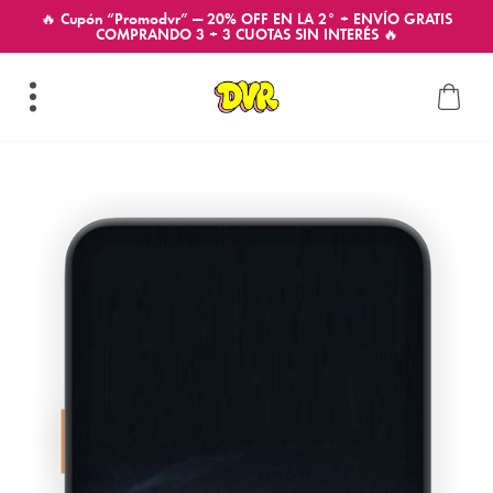
🔥 Cupón “Promodvr” — 20% OFF EN LA 2° + ENVÍO GRATIS
COMPRANDO 3 + 3 CUOTAS SIN INTERÉS 🔥