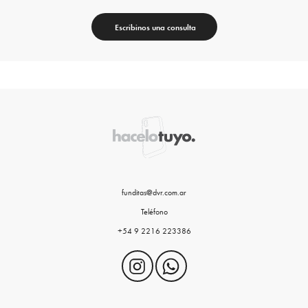
Escribinos una consulta
funditas@dvr.com.ar
Teléfono
+54 9 2216 223386