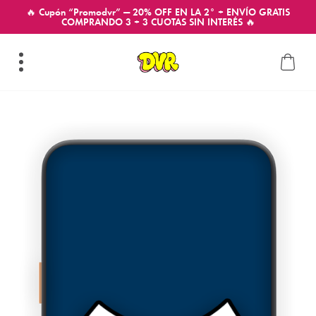
🔥 Cupón “Promodvr” — 20% OFF EN LA 2° + ENVÍO GRATIS
COMPRANDO 3 + 3 CUOTAS SIN INTERÉS 🔥