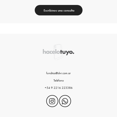
Escribinos una consulta
funditas@dvr.com.ar
Teléfono
+54 9 2216 223386