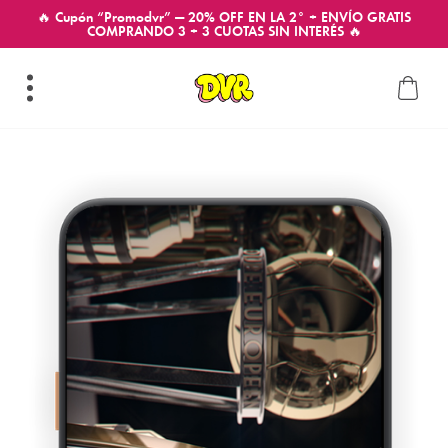
🔥 Cupón “Promodvr” — 20% OFF EN LA 2° + ENVÍO GRATIS
COMPRANDO 3 + 3 CUOTAS SIN INTERÉS 🔥