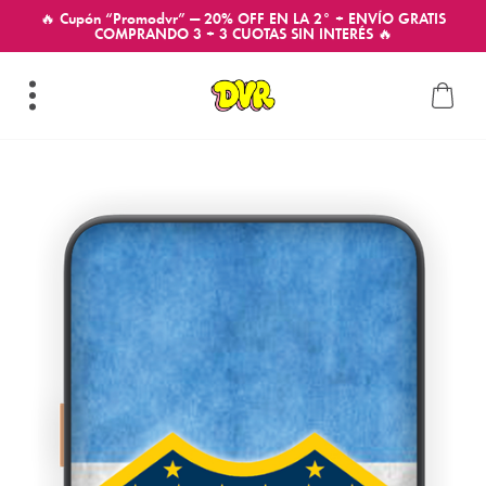
🔥 Cupón “Promodvr” — 20% OFF EN LA 2° + ENVÍO GRATIS
COMPRANDO 3 + 3 CUOTAS SIN INTERÉS 🔥