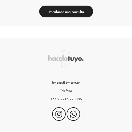
Escribinos una consulta
funditas@dvr.com.ar
Teléfono
+54 9 2216 223386